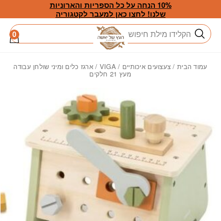
חזרה למעלה
Skip to Conten
10% הנחה על כל הספריות והארוניות
שלנו! לחצו כאן למעבר לקטגוריה
חיפוש
0
עמוד הבית
/
צעצועים איכותיים
/
VIGA
/ ארגז כלים ומיני שולחן עבודה
מעץ 21 חלקים