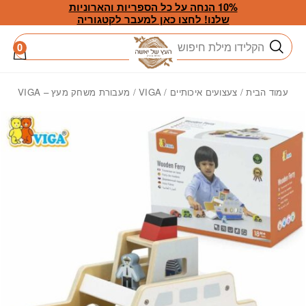
חזרה למעלה
Skip to Conten
10% הנחה על כל הספריות והארוניות
שלנו! לחצו כאן למעבר לקטגוריה
חיפוש
0
עמוד הבית
/
צעצועים איכותיים
/
VIGA
/ מעבורת משחק מעץ – VIGA