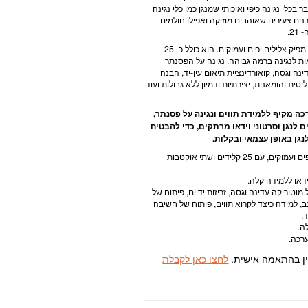
 בכלי נגינה כיפי ואיכותי שמנגן כמו כלי נגינה
נים צעירים שאוהבים מוזיקה ואפילו חולמים
2.
עשוי מעץ עמיד, פסנתר זה מפיק צלילים יפים ועמוקים. הוא כולל כ- 25
ת לנגינה ברמה גבוהה. נגינה על הפסנתר
ה וגסה, קואורדינציית תיאום עין-יד, הבנה
יטית והומאנית, יצירתיות ודמיון ללא גבולות ועוד
ה מקיף ללמידת תווים ונגינה על פסנתר,
 לנגן וסרטוני וידאו מרתקים, כדי להבטיח
נגן באופן עצמאי ובקלות.
בנייה מעץ עמיד לצלילים יפים ועמוקים, עם 25 קלידים ושתי אוקטבות
ידאו ללמידה קלה.
מוטוריקה עדינה וגסה, זריזות ידיים, פיתוח של
, למידה כיצד לקרוא תווים, פיתוח של חשיבה
.
ין בהתאמה אישית.
לחצו כאן לקבלת