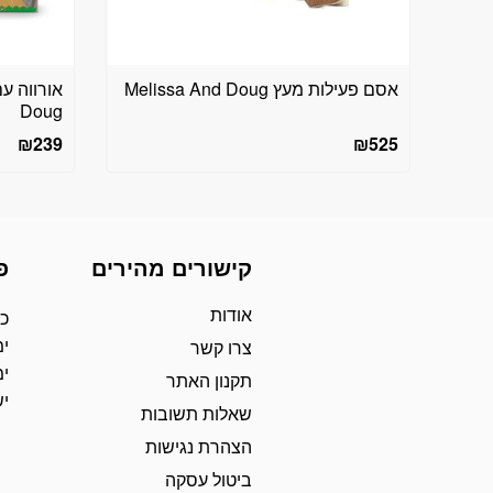
אסם פעילות מעץ Melissa And Doug
Doug
₪
239
₪
525
קישורים מהירים
פ
אודות
כת
ימ
צרו קשר
ימ
תקנון האתר
י
שאלות תשובות
הצהרת נגישות
ביטול עסקה