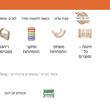
חזרה למעלה
Skip to Conten
קצת עלינו
בקשה להצעת מחיר
לגנים ומוסד
י
מיטות –
משחקי
מתקני
ריהוט
ה
כל
התפתחות
התפתחות
מונטיסור
ות
המוצרים
עמוד הבית
/
צעצועים איכותיים
/
 Doug
OUT OF STOCK