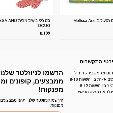
אורווה עם מנעולים Melissa And
סט כלי בישול מבית D
DOUG
₪
189
רטי התקשרות
הרשמו לניוזלטר שלנו 
דוא׳׳ל
ובת: המשביר 16, חולון
ים א’-ה’: בין השעות 8-16
ממבצעים, קופונים ומ
י ו’ בין השעות 8-12
מפנקות!
ש לתאם הגעה מראש
הירשמו לניוזלטר שלנו ותהנו ממבצעים, 
מפנקות!