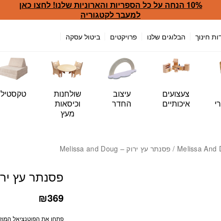
10% הנחה על כל הספריות והארוניות שלנו! לחצו כאן
למעבר לקטגוריה
ות חינוך
הבלוגים שלנו
פרויקטים
ביטול עסקה
צעצועים
עיצוב
שולחנות
טקסטיל
י
איכותיים
החדר
וכיסאות
מעץ
Melissa And
/ פסנתר עץ ירוק – Melissa and Doug
פסנתר עץ ירוק – and Doug
₪
369
פתחו את הפוטנציאל המוזי