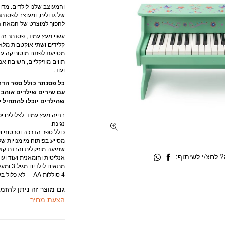
והמעוצב שלנו לילדים. מדובר
של גדולים, ומעוצב לפסנתר
להפוך למוצרט של המאה ה- 1
קלידים ושתי אוקטבות מלאו
מסייעת לפתח מוטוריקה עדינ
תווים מוזיקליים, חשיבה אנל
ועוד.
כל פסנתר כולל ספר הדרכ
עם שירים שילדים אוהבים
שהילדים יוכלו להתחיל ל
נגינה.
כולל ספר הדרכה וסרטוני ו
מסייע בפיתוח מיומנויות של 
שמיעה מוזיקלית והבנת קצב
 לחצ/י לשיתוף:
אנליטית והומאנית ועוד ועוד
מתאים לילדים מגיל 3 ומעלה.
4 סוללות AA – לא כלול בערכה.
גם מוצר זה ניתן להזמ
הצעת מחיר