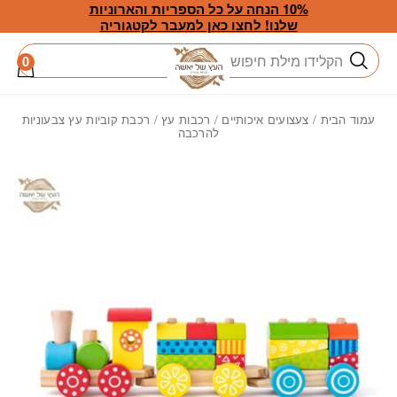
חזרה למעלה
Skip to Conten
10% הנחה על כל הספריות והארוניות
שלנו! לחצו כאן למעבר לקטגוריה
חיפוש
0
עמוד הבית
/
צעצועים איכותיים
/
רכבות עץ
/ רכבת קוביות עץ צבעוניות
להרכבה