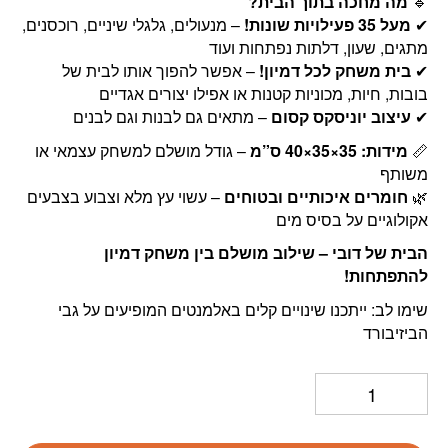
🔹
מה מחכה בתוך הבית?
✔
מעל 35 פעילויות שונות!
– מנעולים, גלגלי שיניים, רוכסנים,
מתגים, שעון, דלתות נפתחות ועוד
✔
בית משחק לכל דמיון!
– אפשר להפוך אותו לבית של
בובות, חיות, מכוניות קטנות או אפילו יצורים אגדיים
✔
עיצוב יוניסקס קסום
– מתאים גם לבנות וגם לבנים
📏
מידות: 35×35×40 ס”מ
– גודל מושלם למשחק עצמאי או
משותף
🌿
חומרים איכותיים ובטוחים
– עשוי עץ מלא וצבוע בצבעים
אקולוגיים על בסיס מים
הבית של דובי – שילוב מושלם בין משחק דמיון
להתפתחות!
שימו לב: ייתכנו שינויים קלים באלמנטים המופיעים על גבי
הביזיבורד