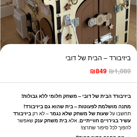
כמות ביזיבורד - הבית של דובי
ביזיבורד – הבית של דובי
1,089
₪
849
המחיר
₪
המחיר
המקורי
הנוכחי
היה:
הוא:
₪849.
₪1,089.
ביזיבורד הבית של דובי – משחק חלומי ללא גבולות!
מתנה מושלמת לפעוטות – בית שהוא גם ביזיבורד!
תחשבו על
שעות של משחק שלא נגמר
– לא רק
ביזיבורד
עשיר בגירויים חווייתיים
, אלא
בית משחק ענק
שאפשר
להפוך לכל סיפור שתרצו!