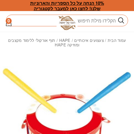
חזרה למעלה
Skip to Conten
10% הנחה על כל הספריות והארוניות
שלנו! לחצו כאן למעבר לקטגוריה
חיפוש
0
עמוד הבית
/
צעצועים איכותיים
/
HAPE
/ תוף אורקולי ללימוד מקצבים
ומוזיקה HAPE