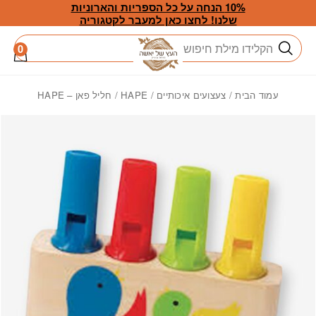
חזרה למעלה
Skip to Conten
10% הנחה על כל הספריות והארוניות
שלנו! לחצו כאן למעבר לקטגוריה
חיפוש
0
עמוד הבית
/
צעצועים איכותיים
/
HAPE
/ חליל פאן – HAPE