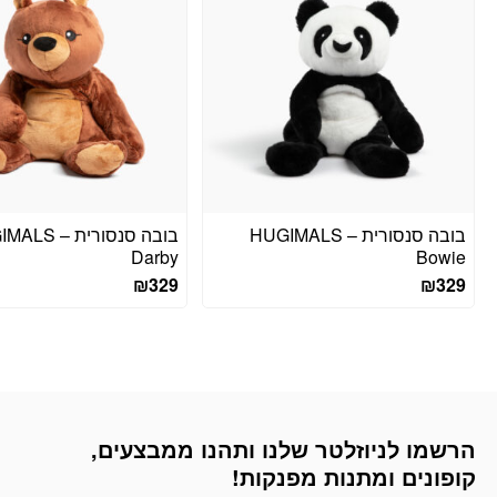
בובה סנסורית – HUGIMALS
בובה סנסורית –
Darby
Bowie
₪
329
₪
329
הרשמו לניוזלטר שלנו ותהנו ממבצעים,
דוא׳׳ל
קופונים ומתנות מפנקות!