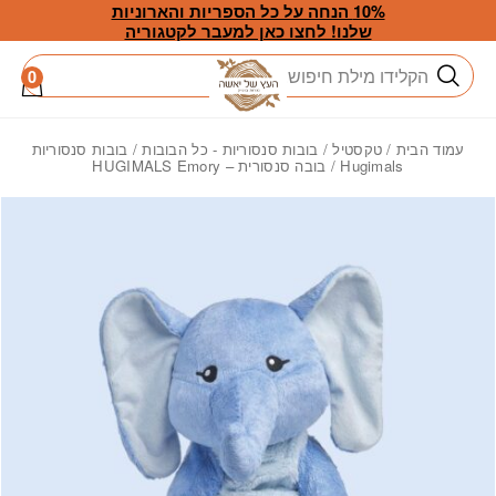
חזרה למעלה
Skip to Conten
10% הנחה על כל הספריות והארוניות
שלנו! לחצו כאן למעבר לקטגוריה
חיפוש
0
עמוד הבית
/
טקסטיל
/
בובות סנסוריות - כל הבובות
/
בובות סנסוריות
Hugimals
/ בובה סנסורית – HUGIMALS Emory