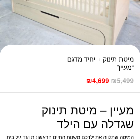
כמות מיטת תינוק + יחיד מדגם "מעיין"
מיטת תינוק + יחיד מדגם
“מעיין”
5,499
₪
המחיר
4,699
₪
המחיר
המקורי
הנוכחי
היה:
הוא:
₪4,699.
₪5,499.
מעיין – מיטת תינוק
שגדלה עם הילד
המיטה שתלווה את ילדכם משנות החיים הראשונות ועד גיל בית