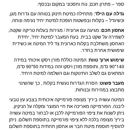
ספר – פתרון חכם, נוח וחסכוני במקום ובכסף.
גדלה עם הילד
: מתחילה כמיטת תינוק בטוחה עם גדרות מגן,
וכשיגדל – בקלות ובפשטות הופכת למיטת יחיד נעימה ונוחה.
אחסון חכם
: מגיעה עם ארונית / מגירות בעלות טריקה שקטה,
לשמירה על שקט בבית. בעת המעבר למיטת יחיד, יחידת
האחסון משתלבת בקלות כארונית צד ליד המיטה או כשידית
שימושית אחרת בחדר.
שימוש ארוך טווח
: המיטה כוללת מזרן ויסקו איכותי במידה
140*90 ס”מ, ותוספת מזרן ויסקו זהה במידות 50*90 ס”מ,
המתאים גם לשלב התינוקות וגם השלמה למיטת היחיד.
מעבר פשוט
: הסרת הגדרות נעשית בקלות , כך שהשינוי
מתבצע במהירות ובנוחות.
המיטה עשויה בירץ’ מצופה פורמייקה איכותית בצבע עץ טבעי
ליבנה. הפורמייקה מאריכה את חיי המוצר ומקלה על הניקיון.
ניתן לשנות את ציפוי הפורמייקה ללבן או לבחור במיטה עשויה
בירץ’ מצופה בלכה ללא ציפוי פורמייקה בתוספת תשלום. ניתן
להוסיף תוספת מיטת חבר או אחסון תחתית בתוספת תשלום