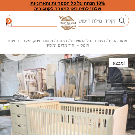
חזרה למעלה
Skip to Conten
10% הנחה על כל הספריות והארוניות
שלנו! לחצו כאן למעבר לקטגוריה
חיפוש
0
עמוד הבית
/
מיטות - כל המוצרים
/
מיטות
/
מיטות תינוק ומעבר
/ מיטת
תינוק + יחיד מדגם “מעיין”
מבצע!