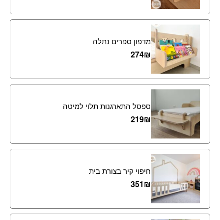
מדפון ספרים נתלה
274
₪
ספסל התארגנות תלוי למיטה
219
₪
חיפוי קיר בצורת בית
351
₪