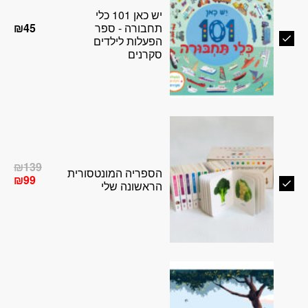
יש כאן 101 כלי
תחבורה - ספר
₪
45
הפעלות לילדים
סקרנים
המ
₪
139
הספריה המונטסורית
המ
₪
99
המק
הראשונה שלי
הנו
היה
הוא
39.
99.