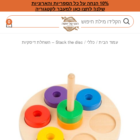
חזרה למעלה
Skip to Conten
10% הנחה על כל הספריות והארוניות
שלנו! לחצו כאן למעבר לקטגוריה
חיפוש
0
עמוד הבית
/
כללי
/ Stack the disc – השחלת דיסקיות