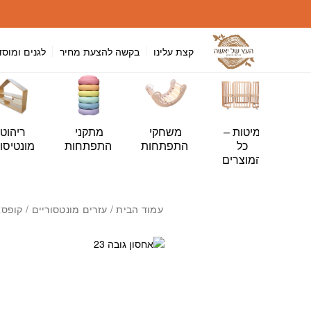
חזרה למעלה
Skip to Conten
קצת עלינו
בקשה להצעת מחיר
לגנים ומוסד
י
מיטות –
משחקי
מתקני
ריהוט
ה
כל
התפתחות
התפתחות
מונטיסור
ות
המוצרים
עמוד הבית
/
עזרים מונטסוריים
/ קופסא