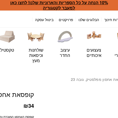
10% הנחה על כל הספריות והארוניות שלנו! לחצו כאן
כמות קופסאת אחסון מפלסטיק
למעבר לקטגוריה
ות חינוך
הבלוגים שלנו
פרויקטים
ביטול עסקה
צעצועים
עיצוב
שולחנות
טקסטיל
י
איכותיים
החדר
וכיסאות
מעץ
ת אחסון מפלסטיק, גובה 23
קופסאת אחסון
₪
34
קופסת האחסון המוכרת וה