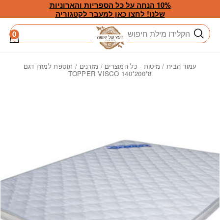
חזרה למעלה
Skip to Conten
10% הנחה על כל הספריות והארוניות
שלנו! לחצו כאן למעבר לקטגוריה
חיפוש
0
עמוד הבית
/
מיטות - כל המוצרים
/
מזרנים
/ תוספת למזרן דגם
TOPPER VISCO 140*200*8