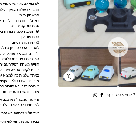
לא עוד צעצוע שמוציאים מ
המכונית שלנו מעניקה לילד
המשחק עצמו.
במהלך ההרכבה הילדים מ
🚗 מוטוריקה עדינה.
🧠 חשיבה טכנית ופתרון בעי
👀 תיאום עין-יד.
🎨 יצירתיות ודמיון.
לאחר ההרכבה ניתן גם לצב
ילד יוצר מכונית שהיא רק של
המוצר מודפס בטכנולוגיית
חוויית משחק ולמידה גם יח
רוצים לקחת את זה צעד א
באתר שלנו תוכלו למצוא ג
אביזרים, שירות וליווי מקצועי
כי מבחינתנו, לא חייבים ל
אותו – ומשם השמיים הם הג
 לחצ/י לשיתוף:
זו גישה שמבדלת אתכם: את
ללקוחות דלת לעולם שלם של 
*עד גיל 3 נדרשת השגחת מבוגר – המוצר כולל חלקים קטנים
צבע המכונית הוא לפי הקיים במלאי, נית