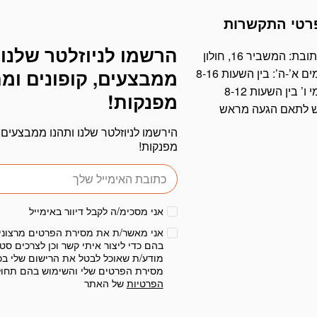
רטי התקשרות
הרשמו לניוזלטר שלנו 
דוא׳׳ל
ובת: המשביר 16, חולון
ים א’-ה’: בין השעות 8-16
ממבצעים, קופונים ומ
י ו’ בין השעות 8-12
מפנקות!
ש לתאם הגעה מראש
הירשמו לניוזלטר שלנו ותהנו ממבצעים, 
מפנקות!
אני מסכימ/ה לקבל דיוור באימייל
אני מאשר/ת את מסירת הפרטים מרצוני
בהם כדי ליצור איתי קשר וכן לצרכים סטט
מודע/ת שאוכל לבטל את הרישום שלי בכ
מסירת הפרטים שלי והשימוש בהם תחו
הפרטיות
של האתר