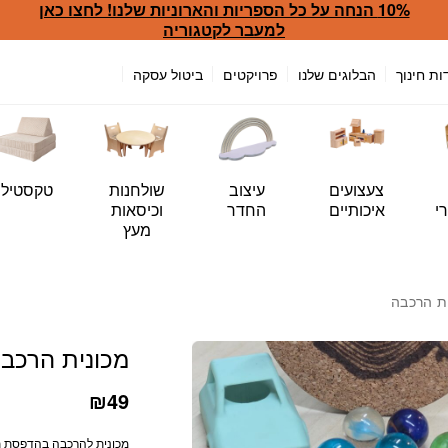
10% הנחה על כל הספריות והארוניות שלנו! לחצו כאן
כמות מכונית הרכבה
למעבר לקטגוריה
ות חינוך
הבלוגים שלנו
פרויקטים
ביטול עסקה
צעצועים
עיצוב
שולחנות
טקסטיל
י
איכותיים
החדר
וכיסאות
מעץ
ת הרכבה
מכונית הרכב
₪
49
מכונית להרכבה בהדפסת 