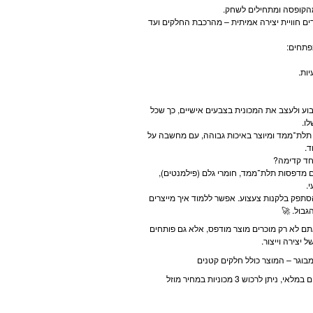
הקופסה ומתחילים לשחק.
ים חוויית יצירה אמיתית – מהרכבת החלקים ועד
פתחים:
ות.
וע ולעצב את המכונית בצבעים אישיים, כך שכל
ו.
 תלת־ממד ומיוצר באיכות גבוהה, עם מחשבה על
ד.
חד קדימה?
ם מדפסות תלת־ממד, חומרי גלם (פילמנטים),
.
הסתפק בלקנות צעצוע. אפשר ללמוד איך מייצרים
בול. 🚀
ם לא רק מוכרים מוצר מודפס, אלא גם פותחים
יצירה וייצור.
ן לרכוש 3 מכוניות במחיר מוזל