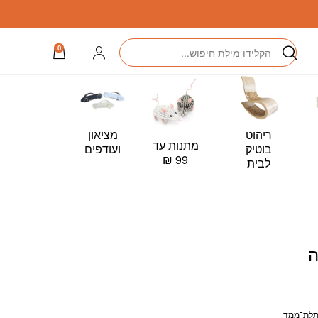
חיפוש
התחברות
0
ריהוט
מציאון
מתנות עד
כרטיס
בוטיק
ועודפים
99 ₪
מתנה –
לבית
Card
ה
תלת־ממד