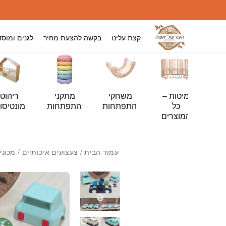
חזרה למעלה
Skip to Conten
קצת עלינו
בקשה להצעת מחיר
לגנים ומוסד
י
מיטות –
משחקי
מתקני
ריהוט
ה
כל
התפתחות
התפתחות
מונטיסור
ות
המוצרים
עמוד הבית
/
צעצועים איכותיים
/ מכוני