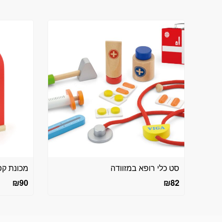
סט כלי רופא במזוודה
מכונת ק
₪
90
₪
82