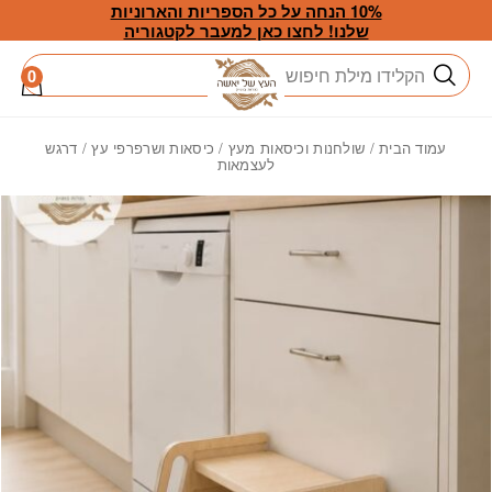
חזרה למעלה
Skip to Conten
10% הנחה על כל הספריות והארוניות
שלנו! לחצו כאן למעבר לקטגוריה
חיפוש
0
עמוד הבית
/
שולחנות וכיסאות מעץ
/
כיסאות ושרפרפי עץ
/ דרגש
לעצמאות