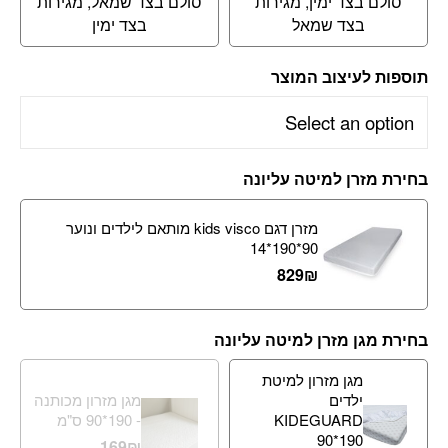
סולם בצד ימין, מגירות
סולם בצד שמאל, מגירות
בצד שמאל
בצד ימין
תוספות לעיצוב המוצר
בחירת מזרן למיטה עליונה
מזרן דגם kids visco מותאם לילדים ונוער
90*190*14
829
₪
בחירת מגן מזרן למיטה עליונה
מגן מזרון למיטת
ילדים
מגן מזרון מכותנה
KIDEGUARD
- 190*90 ס"מ
90*190
169
₪