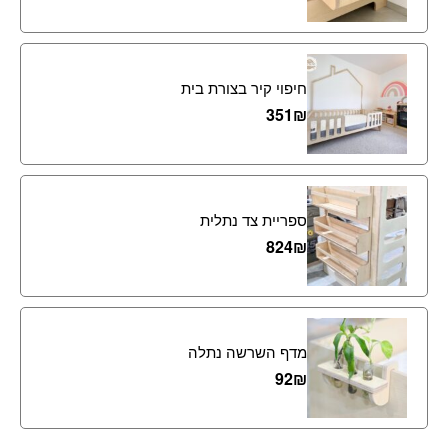
חיפוי קיר בצורת בית
351
₪
ספריית צד נתלית
824
₪
מדף השרשה נתלה
92
₪